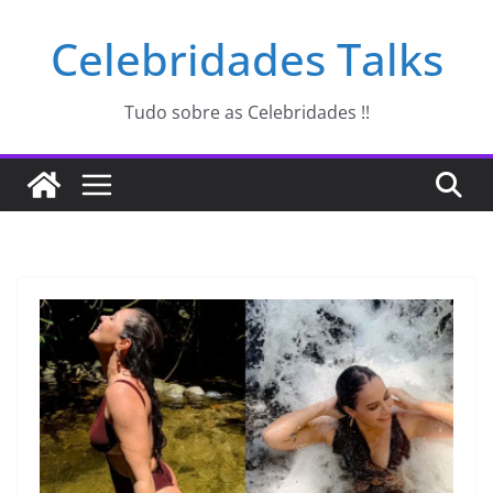
Pular
Celebridades Talks
para
o
conteúdo
Tudo sobre as Celebridades !!