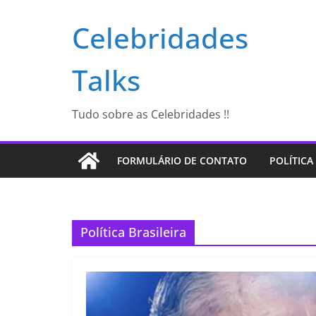
Pular
Celebridades
para
o
conteúdo
Talks
Tudo sobre as Celebridades !!
FORMULÁRIO DE CONTATO
POLÍTICA
Política Brasileira