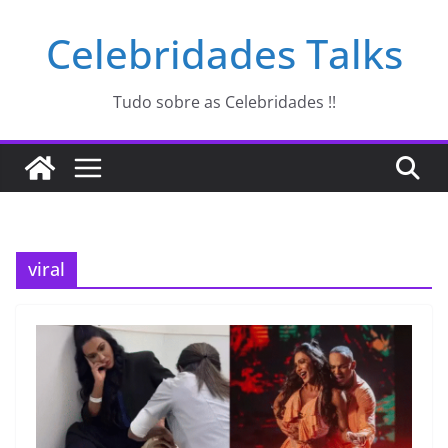
Pular
Celebridades Talks
para
o
conteúdo
Tudo sobre as Celebridades !!
viral