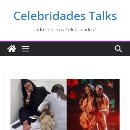
Pular
Celebridades Talks
para
o
conteúdo
Tudo sobre as Celebridades !!