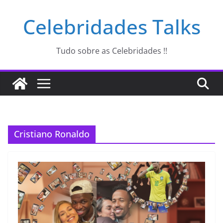
Pular
Celebridades Talks
para
o
conteúdo
Tudo sobre as Celebridades !!
Cristiano Ronaldo