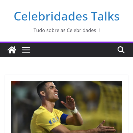
Pular
Celebridades Talks
para
o
conteúdo
Tudo sobre as Celebridades !!