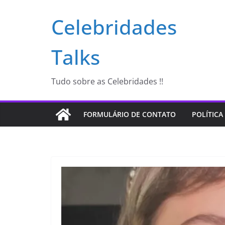
Pular
Celebridades
para
o
conteúdo
Talks
Tudo sobre as Celebridades !!
FORMULÁRIO DE CONTATO
POLÍTICA