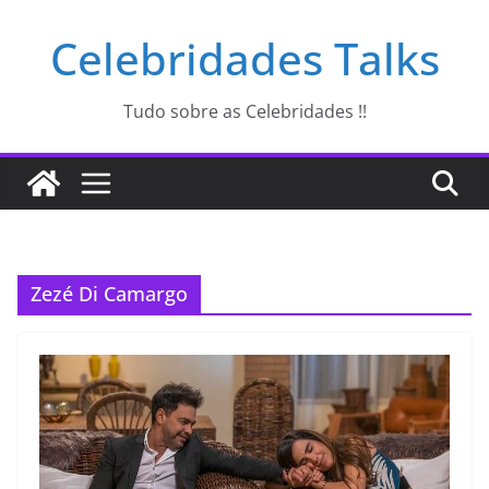
Pular
Celebridades Talks
para
o
conteúdo
Tudo sobre as Celebridades !!
Zezé Di Camargo