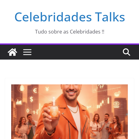
Pular
Celebridades Talks
para
o
conteúdo
Tudo sobre as Celebridades !!