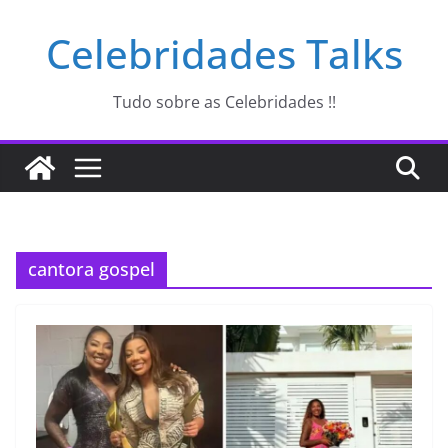
Pular
Celebridades Talks
para
o
conteúdo
Tudo sobre as Celebridades !!
cantora gospel