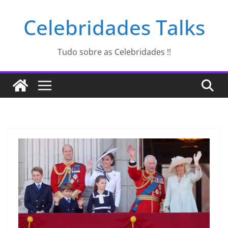
Pular
Celebridades Talks
para
o
conteúdo
Tudo sobre as Celebridades !!