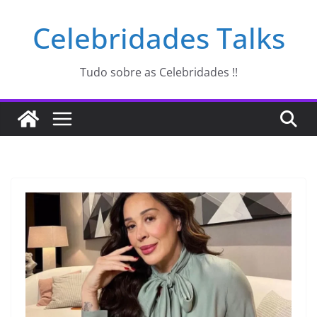
Pular
Celebridades Talks
para
o
conteúdo
Tudo sobre as Celebridades !!