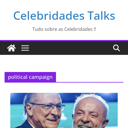
Pular
Celebridades Talks
para
o
conteúdo
Tudo sobre as Celebridades !!
political campaign