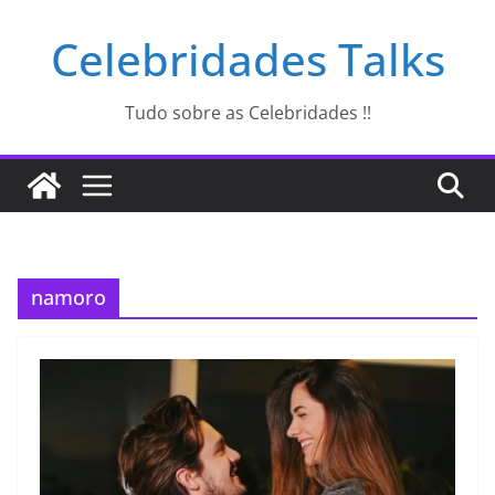
Pular
Celebridades Talks
para
o
conteúdo
Tudo sobre as Celebridades !!
namoro