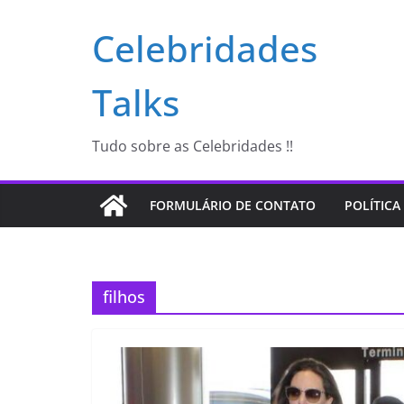
Pular
Celebridades
para
o
conteúdo
Talks
Tudo sobre as Celebridades !!
FORMULÁRIO DE CONTATO
POLÍTICA
filhos