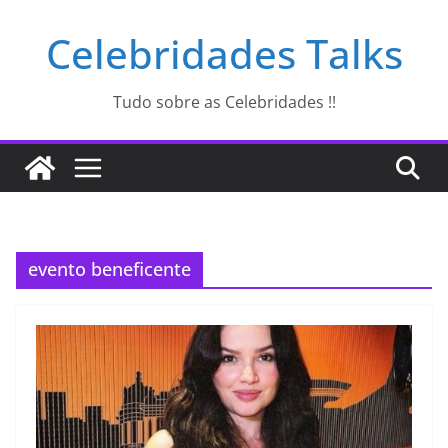
Pular
Celebridades Talks
para
o
conteúdo
Tudo sobre as Celebridades !!
evento beneficente