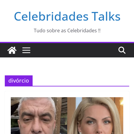
Pular
Celebridades Talks
para
o
conteúdo
Tudo sobre as Celebridades !!
divórcio