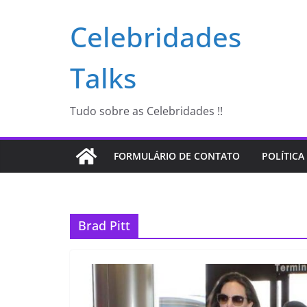
Pular
Celebridades
para
o
conteúdo
Talks
Tudo sobre as Celebridades !!
FORMULÁRIO DE CONTATO
POLÍTICA
Brad Pitt