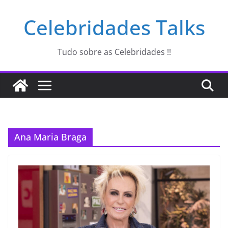
Pular
Celebridades Talks
para
o
conteúdo
Tudo sobre as Celebridades !!
Ana Maria Braga